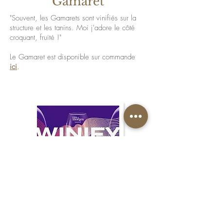
Gamaret
"Souvent, les Gamarets sont vinifiés sur la
structure et les tanins. Moi j'adore le côté
croquant, fruité !"
Le Gamaret est disponible sur commande
ici
.
WINIFY
Dégustez notre Servagnin ou notre
Chasselas accompagné d’une playlist
Spotify dédiée et faite sur mesure par un