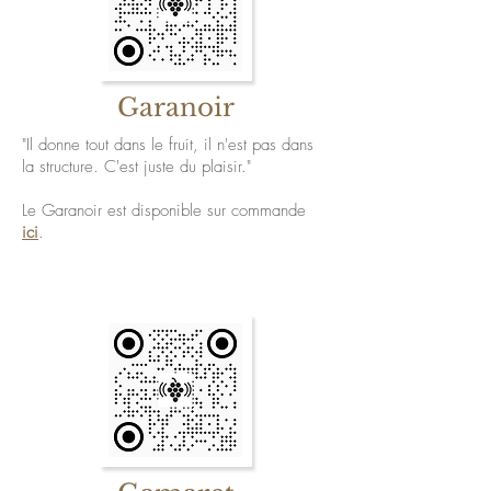
Garanoir
"Il donne tout dans le fruit, il n'est pas dans
la structure. C'est juste du plaisir."
Le Garanoir est disponible sur commande
ici
.